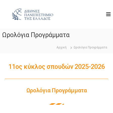
Μ
Δ
Ε
Ε
φ
Ωρολόγια Προγράμματα
α
ρ
Αρχική
Ωρολόγια Προγράμματα
μ
ο
σ
11ος κύκλος σπουδών 2025-2026
μ
έ
ν
η
Ωρολόγια Προγράμματα
Π
λ
η
ρ