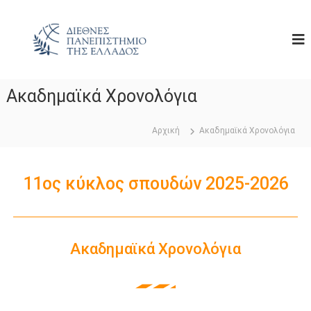
Μ
Δ
Ε
Ε
φ
Ακαδημαϊκά Χρονολόγια
α
ρ
Αρχική
Ακαδημαϊκά Χρονολόγια
μ
ο
σ
11ος κύκλος σπουδών 2025-2026
μ
έ
ν
η
Ακαδημαϊκά Χρονολόγια
Π
λ
η
ρ