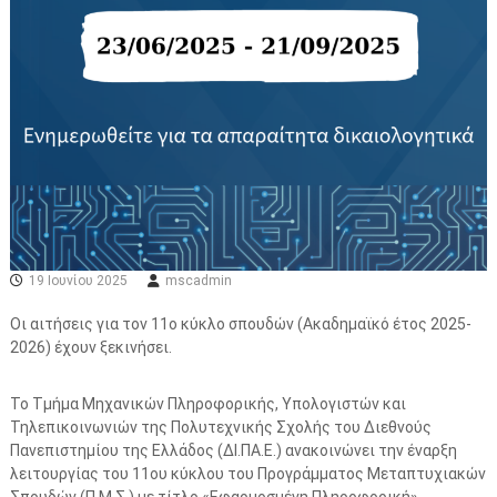
ο
φ
ο
ρ
ι
κ
ή
19 Ιουνίου 2025
mscadmin
Οι αιτήσεις για τον 11ο κύκλο σπουδών (Ακαδημαϊκό έτος 2025-
2026) έχουν ξεκινήσει.
Το Τμήμα Μηχανικών Πληροφορικής, Υπολογιστών και
Τηλεπικοινωνιών της Πολυτεχνικής Σχολής του Διεθνούς
Πανεπιστημίου της Ελλάδος (ΔΙ.ΠΑ.Ε.) ανακοινώνει την έναρξη
λειτουργίας του 11ου κύκλου του Προγράμματος Μεταπτυχιακών