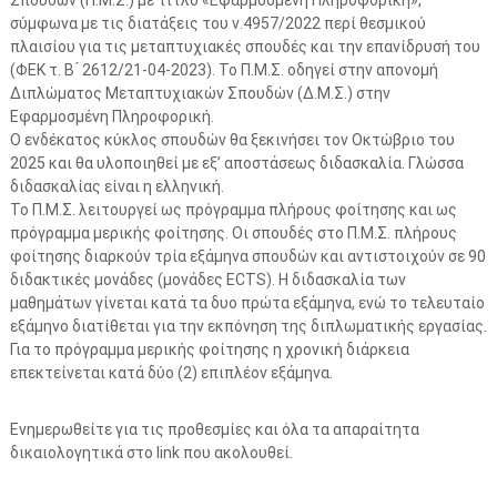
Σπουδών (Π.Μ.Σ.) με τίτλο «Εφαρμοσμένη Πληροφορική»,
σύμφωνα με τις διατάξεις του ν.4957/2022 περί θεσμικού
πλαισίου για τις μεταπτυχιακές σπουδές και την επανίδρυσή του
(ΦΕΚ τ. Β ́ 2612/21-04-2023). Το Π.Μ.Σ. οδηγεί στην απονομή
Διπλώματος Μεταπτυχιακών Σπουδών (Δ.Μ.Σ.) στην
Εφαρμοσμένη Πληροφορική.
O ενδέκατος κύκλος σπουδών θα ξεκινήσει τον Οκτώβριο του
2025 και θα υλοποιηθεί με εξ’ αποστάσεως διδασκαλία. Γλώσσα
διδασκαλίας είναι η ελληνική.
Το Π.Μ.Σ. λειτουργεί ως πρόγραμμα πλήρους φοίτησης και ως
πρόγραμμα μερικής φοίτησης. Οι σπουδές στο Π.Μ.Σ. πλήρους
φοίτησης διαρκούν τρία εξάμηνα σπουδών και αντιστοιχούν σε 90
διδακτικές μονάδες (μονάδες ECTS). Η διδασκαλία των
μαθημάτων γίνεται κατά τα δυο πρώτα εξάμηνα, ενώ το τελευταίο
εξάμηνο διατίθεται για την εκπόνηση της διπλωματικής εργασίας.
Για το πρόγραμμα μερικής φοίτησης η χρονική διάρκεια
επεκτείνεται κατά δύο (2) επιπλέον εξάμηνα.
Ενημερωθείτε για τις προθεσμίες και όλα τα απαραίτητα
δικαιολογητικά στο link που ακολουθεί.